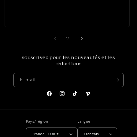
de
1
/
3
souscrivez pour les nouveautés et les
réductions
E-mail
Facebook
Instagram
TikTok
Vimeo
Pays/région
Langue
France | EUR €
Français