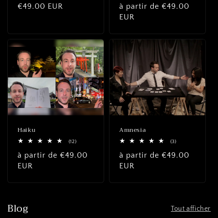
Prix
€49.00 EUR
Prix
à partir de
€49.00
des
des
critiques
critiques
habituel
habituel
EUR
Haiku
Amnesia
12
3
(12)
(3)
total
total
Prix
à partir de
€49.00
Prix
à partir de
€49.00
des
des
critiques
critiques
habituel
EUR
habituel
EUR
Blog
Tout afficher