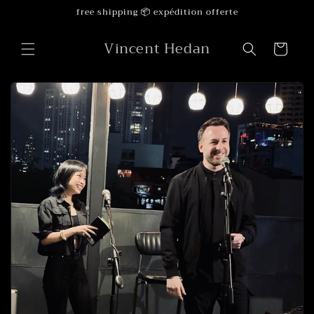
et
free shipping 📦 expédition offerte
passer
au
contenu
Vincent Hedan
Panier