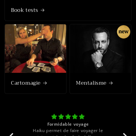
Book tests
Cartomagie
Mentalisme
it
Formidable voyage
A gr
nto
Haiku permet de faire voyager le
imag